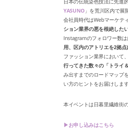
日本の伝統染色技法に先進的
YASUNO
」を荒川区内で展
会社員時代はWebマーケテ
ション業界の悪を根絶した
Instagramのフォロワー数は
用、区内のアトリエを2拠
ファッション業界において
行ってきた数々の「トライ
み出すまでのロードマップ
い方のヒントをお届けしま
本イベントは日暮里繊維街
▶お申し込みはこちら