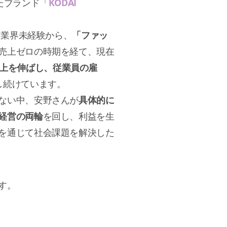
たブランド「
KODAI
ン業界未経験から、
「ファッ
売上ゼロの時期を経て、現在
売上を伸ばし、従業員の雇
し続けています。
ない中、安野さんが
具体的に
経営の両輪
を回し、利益を生
を通じて社会課題を解決した
す。