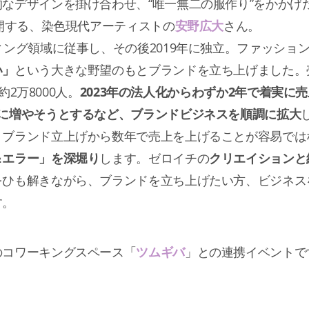
なデザインを掛け合わせ、“唯一無二の服作り”をかかげ
開する、染色現代アーティストの
安野広大
さん。
ィング領域に従事し、その後2019年に独立。ファッショ
い」
という大きな野望のもとブランドを立ち上げました。
約2万8000人。
2023年の法人化からわずか2年で着実に
点に増やそうとするなど、ブランドビジネスを順調に拡大
、ブランド立上げから数年で売上を上げることが容易では
＆エラー」を深堀り
します。ゼロイチの
クリエイションと
をひも解きながら、ブランドを立ち上げたい方、ビジネス
す。
のコワーキングスペース「
ツムギバ
」との連携イベントで