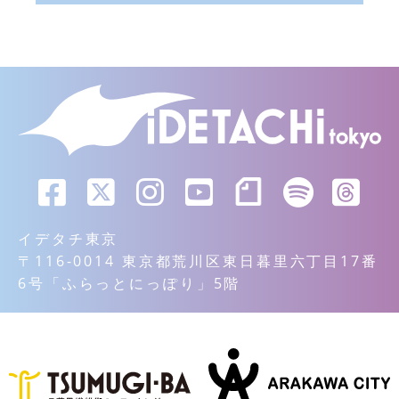
イデタチ東京
〒116-0014 東京都荒川区東日暮里六丁目17番
6号「ふらっとにっぽり」5階