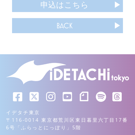
申込はこちら
BACK
イデタチ東京
〒116-0014 東京都荒川区東日暮里六丁目17番
6号「ふらっとにっぽり」5階