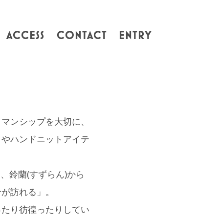
ACCESS
CONTACT
ENTRY
トマンシップを大切に、
クやハンドニットアイテ
は、鈴蘭(すずらん)から
せが訪れる」。
ったり彷徨ったりしてい