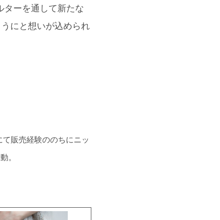
ィルターを通して新たな
ようにと想いが込められ
にて販売経験ののちにニッ
始動。