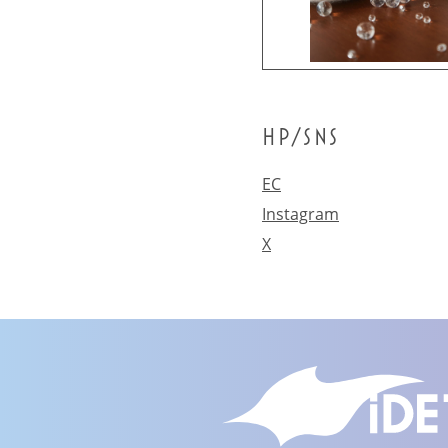
HP/SNS
EC
Instagram
X