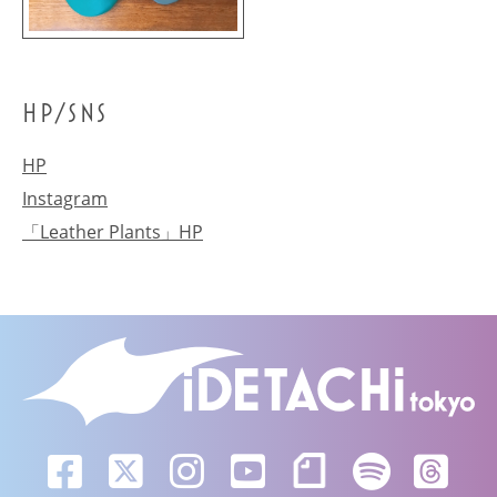
HP/SNS
HP
Instagram
「Leather Plants」HP