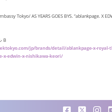
 Embassy Tokyo/ AS YEARS GOES BYS. “ablankpage. X E
 B
ektokyo.com/jp/brands/detail/ablankpage-x-royal-t
e-x-edwin-x-nishikawa-keori/