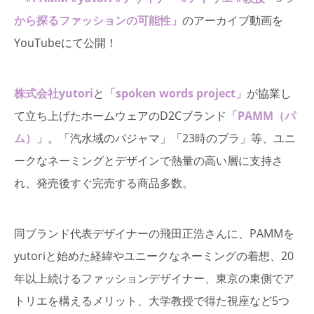
から探るファッションの可能性」
のアーカイブ動画を
YouTubeにて公開！
株式会社yutori
と
「spoken words project」
が協業し
て立ち上げたホームウェアのD2Cブランド
「PAMM（パ
ム）」
。「汽水域のパジャマ」「23時のブラ」等、ユニ
ークなネーミングとデザインで熱量の高い層に支持さ
れ、発売後すぐ完売する商品多数。
同ブランド代表デザイナーの飛田正浩さんに、
PAMMを
yutoriと始めた経緯やユニークなネーミングの着想、20
年以上続けるファッションデザイナー、東京の東側でア
トリエを構えるメリット、大学教授で得た視座など5つ