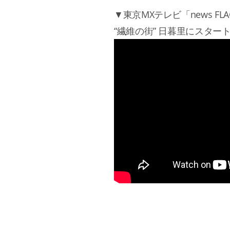
▼東京MXテレビ「news FL
“繊維の街” 日暮里にスター