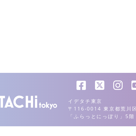
イデタチ東京
〒116-0014 東京都荒
「ふらっとにっぽり」5階