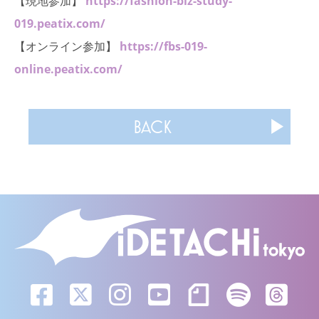
【現地参加】
https://fashion-biz-study-
019.peatix.com/
【オンライン参加】
https://fbs-019-
online.peatix.com/
BACK