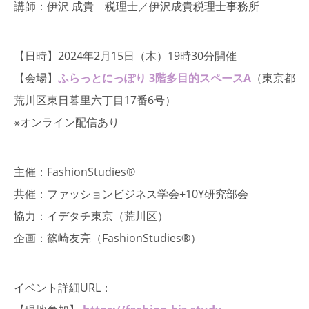
講師：伊沢 成貴 税理士／伊沢成貴税理士事務所
【日時】2024年2月15日（木）19時30分開催
【会場】
ふらっとにっぽり 3階多目的スペースA
（東京都
荒川区東日暮里六丁目17番6号）
※オンライン配信あり
主催：FashionStudies®︎
共催：ファッションビジネス学会+10Y研究部会
協力：イデタチ東京（荒川区）
企画：篠崎友亮（FashionStudies®︎）
イベント詳細URL：