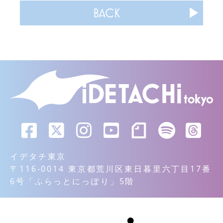
BACK
イデタチ東京
〒116-0014 東京都荒川区東日暮里六丁目17番
6号「ふらっとにっぽり」5階