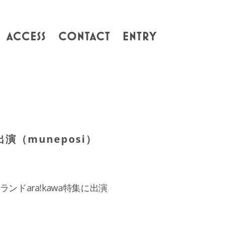
ACCESS
CONTACT
ENTRY
（muneposi）
ドara!kawa特集に出演