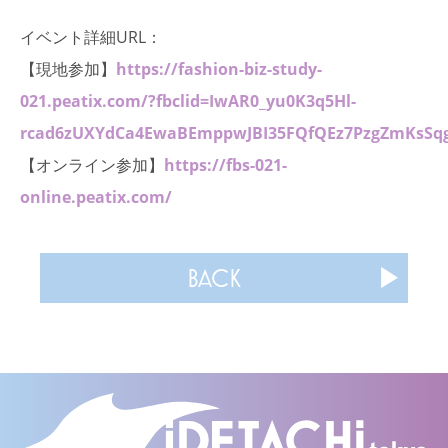
イベント詳細URL：
【現地参加】
https://fashion-biz-study-
021.peatix.com/?fbclid=IwAR0_yu0K3q5Hl-
rcad6zUXYdCa4EwaBEmppwJBI35FQfQEz7PzgZmKsSq
【オンライン参加】
https://fbs-021-
online.peatix.com/
BACK