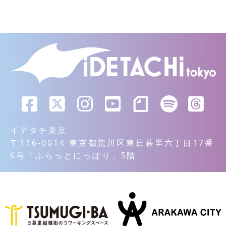
イデタチ東京
〒116-0014 東京都荒川区東日暮里六丁目17番
6号「ふらっとにっぽり」5階