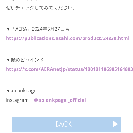
ぜひチェックしてみてください。
▼「AERA」2024年5月27日号
https://publications.asahi.com/product/24830.html
▼撮影ビハインド
https://x.com/AERAnetjp/status/18018118698516480
▼ablankpage.
Instagram：
＠ablankpage._official
BACK