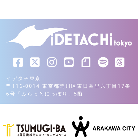
イデタチ東京
〒116-0014 東京都荒川区東日暮里六丁目17番
6号「ふらっとにっぽり」5階