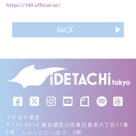
https://149.official.ec/
BACK
イデタチ東京
〒116-0014 東京都荒川区東日暮里六丁目17番
6号「ふらっとにっぽり」5階