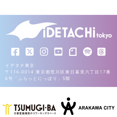
イデタチ東京
〒116-0014 東京都荒川区東日暮里六丁目17番
6号「ふらっとにっぽり」5階