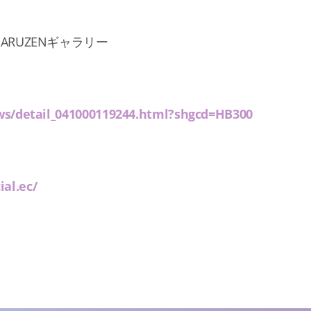
ARUZENギャラリー
ews/detail_041000119244.html?shgcd=HB300
ial.ec/