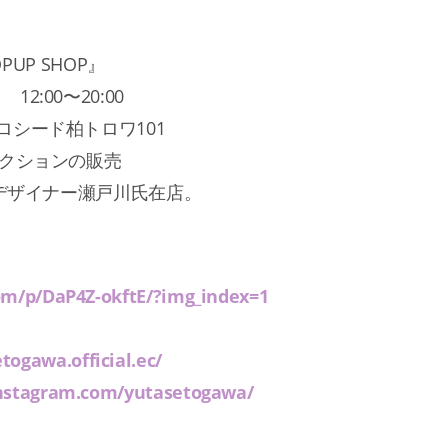
OPUP SHOP』
2:00〜20:00
プロシード柏トロワ101
コレクションの販売
間は、デザイナー瀬戸川氏在店。
om/p/DaP4Z-okftE/?img_index=1
togawa.official.ec/
instagram.com/yutasetogawa/