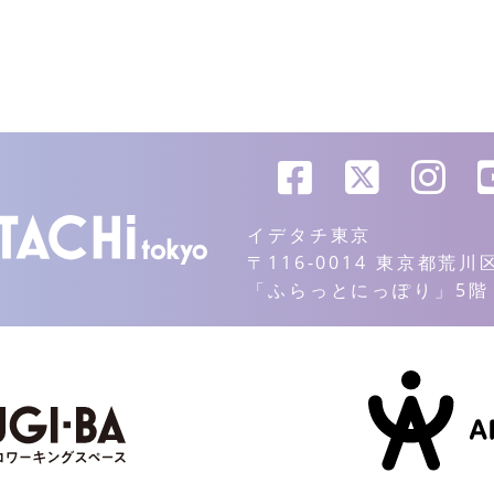
イデタチ東京
〒116-0014 東京都荒
「ふらっとにっぽり」5階