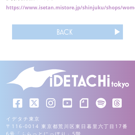
https://www.isetan.mistore.jp/shinjuku/shops/wom
BACK
イデタチ東京
〒116-0014 東京都荒川区東日暮里六丁目17番
6号「ふらっとにっぽり」5階