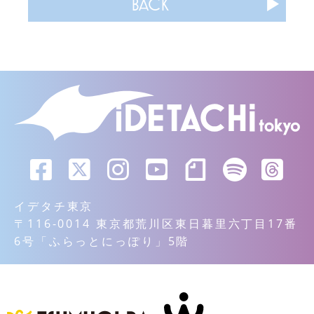
BACK
イデタチ東京
〒116-0014 東京都荒川区東日暮里六丁目17番
6号「ふらっとにっぽり」5階