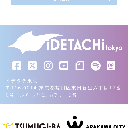
イデタチ東京
〒116-0014 東京都荒川区東日暮里六丁目17番
6号「ふらっとにっぽり」5階