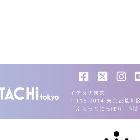
イデタチ東京
〒116-0014 東京都荒
「ふらっとにっぽり」5階