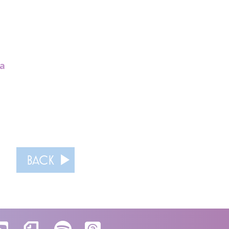
ja
BACK