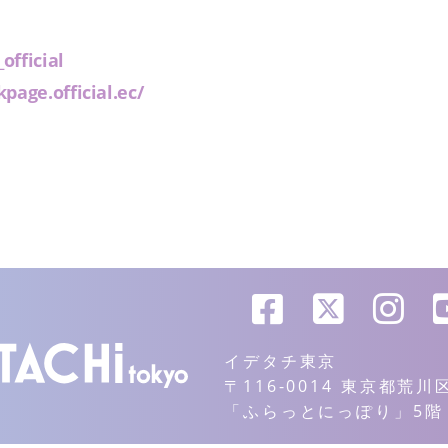
official
kpage.official.ec/
イデタチ東京
〒116-0014 東京都荒
「ふらっとにっぽり」5階