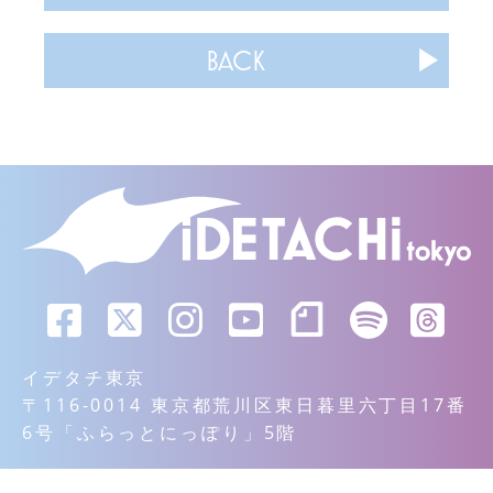
BACK
イデタチ東京
〒116-0014 東京都荒川区東日暮里六丁目17番
6号「ふらっとにっぽり」5階