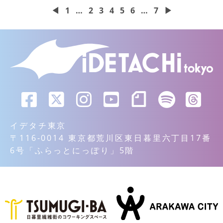
◀
1
…
2
3
4
5
6
…
7
▶
イデタチ東京
〒116-0014 東京都荒川区東日暮里六丁目17番
6号「ふらっとにっぽり」5階