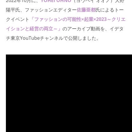
2022年10月に、
YOHEI OHNO
（ヨウヘイ オオノ）大野
陽平氏、ファッションエディター
佐藤亜都
氏によるトー
クイベント
「ファッションの可能性×起業×2023～クリエ
イションと経営の両立～」
のアーカイブ動画を、イデタ
チ東京YouTubeチャンネルで公開しました。