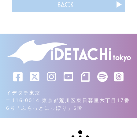
BACK
イデタチ東京
〒116-0014 東京都荒川区東日暮里六丁目17番
6号「ふらっとにっぽり」5階